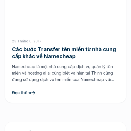
23 Tháng 6, 2017
Các bước Transfer tên miền từ nhà cung
cấp khác về Namecheap
Namecheap là một nhà cung cấp dịch vụ quản lý tên
miền và hosting ai ai cũng biết và hiện tại Thịnh cũng
đang sử dụng dịch vụ tên miền của Namecheap với
chất lượng khá là tốt. Chính vì thế ở bài viết này Thịnh
hướng dẫn các bạn chuyển tên miền từ nhà […]
Đọc thêm