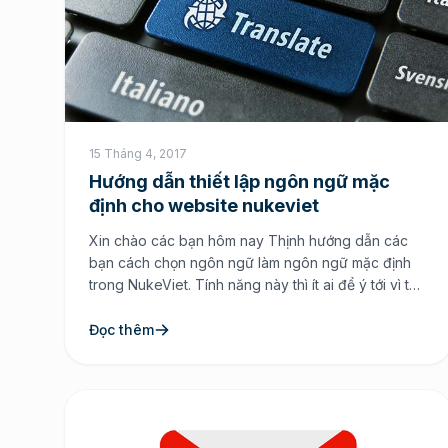
15 Tháng 4, 2017
Hướng dẫn thiết lập ngôn ngữ mặc
định cho website nukeviet
Xin chào các bạn hôm nay Thịnh hướng dẫn các
bạn cách chọn ngôn ngữ làm ngôn ngữ mặc định
trong NukeViet. Tính năng này thì ít ai để ý tới vì thế
mà bạn không biết hoặc một vài lý do nào đó.
Nhưng không sao, ở bài viết này mình sẽ hướng
Đọc thêm
dẫn […]