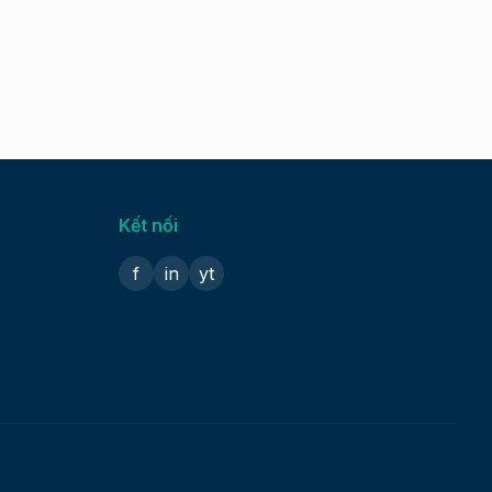
Kết nối
f
in
yt