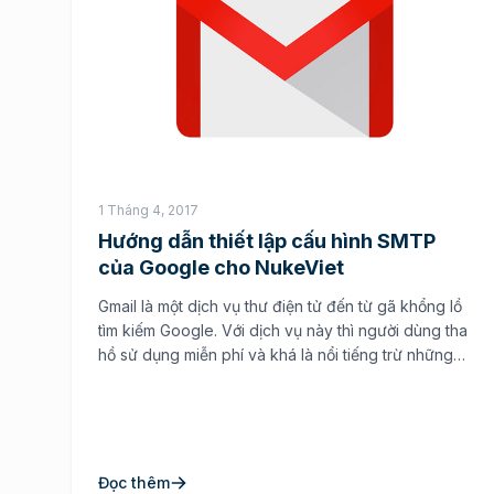
1 Tháng 4, 2017
Hướng dẫn thiết lập cấu hình SMTP
của Google cho NukeViet
Gmail là một dịch vụ thư điện tử đến từ gã khổng lồ
tìm kiếm Google. Với dịch vụ này thì người dùng tha
hồ sử dụng miễn phí và khá là nổi tiếng trừ những
người không biết về internet. Chính vì lớn mạnh như
vậy mà Google cung cấp cho chúng ta nhiều […]
Đọc thêm