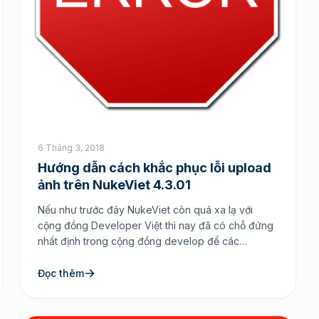
6 Tháng 3, 2018
Hướng dẫn cách khắc phục lỗi upload
ảnh trên NukeViet 4.3.01
Nếu như trước đây NukeViet còn quá xa lạ với
cộng đồng Developer Việt thì nay đã có chỗ đứng
nhất định trong cộng đồng develop để các
developer lựa chọn. Tuy nhiên khi chúng ta chọn
sử dụng NukeViet thì vòng đời của NukeViet cũng
Đọc thêm
thay đổi theo xu thế của toàn cầu với các […]