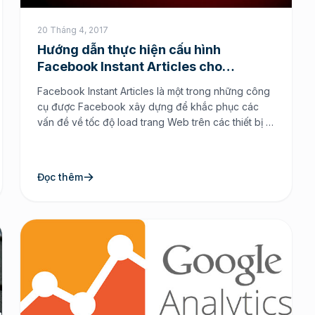
20 Tháng 4, 2017
Hướng dẫn thực hiện cấu hình
Facebook Instant Articles cho
NukeViet
Facebook Instant Articles là một trong những công
cụ được Facebook xây dựng để khắc phục các
vấn đề về tốc độ load trang Web trên các thiết bị di
động đặc biệt là trên SmartPhone. Các nền tảng
“xuất bản” của Facebook bao gồm một loạt các
tính năng tương tác hỗ trợ nội […]
Đọc thêm