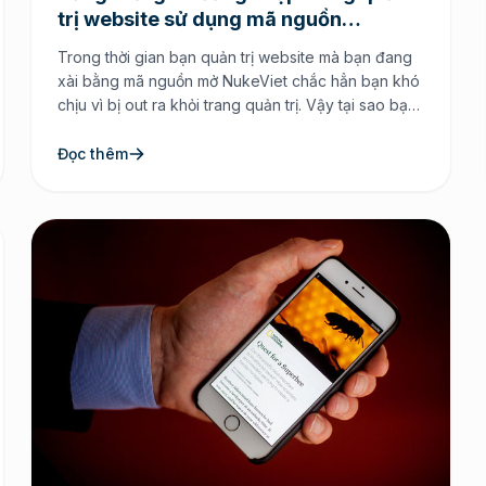
trị website sử dụng mã nguồn
NukeViet
Trong thời gian bạn quản trị website mà bạn đang
xài bằng mã nguồn mở NukeViet chắc hẳn bạn khó
chịu vì bị out ra khỏi trang quản trị. Vậy tại sao bạn
không điều chỉnh tăng thời gian lên? Để tăng thời
gian lên thì chỉ vài việc đơn giản là bạn thiết lập […]
Đọc thêm