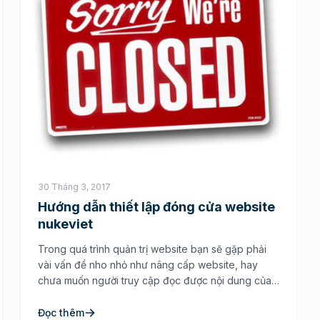
30 Tháng 3, 2017
Hướng dẫn thiết lập đóng cửa website
nukeviet
Trong quá trình quản trị website bạn sẽ gặp phải
vài vấn đề nho nhỏ như nâng cấp website, hay
chưa muốn người truy cập đọc được nội dung của
site thì bạn cần đến công việc đó là đóng cửa
website tạm thời. Cũng như bao mã nguồn khác thì
Đọc thêm