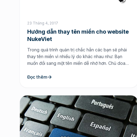
23 Tháng 4, 2017
Hướng dẫn thay tên miền cho website
NukeViet
Trong quá trình quản trị chắc hẳn các bạn sẽ phải
thay tên miền vì nhiều lý do khác nhau như: Bạn
muốn đổi sang một tên miền dễ nhớ hơn. Chủ doanh
nghiệp, đơn vị của bạn muốn đổi sang một tên miền
mới cho dễ nhớ. Tên miền bạn đang xài bị sanbox
Đọc thêm
[…]