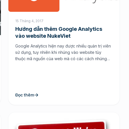
15 Tháng 4, 2017
Hướng dẫn thêm Google Analytics
vào website NukeViet
Google Analytics hiện nay được nhiều quản trị viên
sử dụng, tuy nhiên khi nhúng vào website tùy
thuộc mã nguồn của web mà có các cách nhúng
đơn giản khác nhau. Thường thì khi chúng ta đăng
ký xong sử dụng bằng cách copy đoạn mã code
mà Google cung cấp nhúng vào ngay […]
Đọc thêm