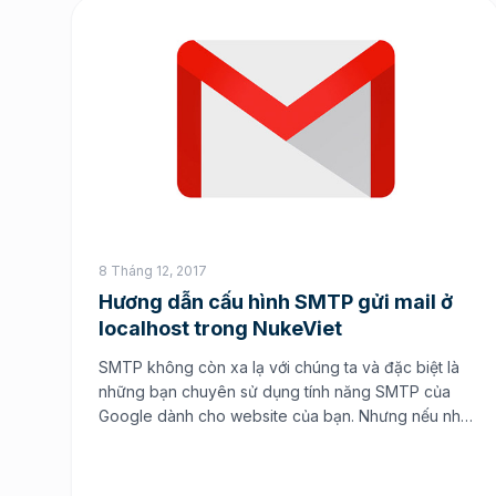
8 Tháng 12, 2017
Hương dẫn cấu hình SMTP gửi mail ở
localhost trong NukeViet
SMTP không còn xa lạ với chúng ta và đặc biệt là
những bạn chuyên sử dụng tính năng SMTP của
Google dành cho website của bạn. Nhưng nếu như
bạn sử dụng trên hosting và vps thì việc gửi mail
thông qua SMTP của Google cũng khá đơn giản
đó là việc bạn chỉ […]