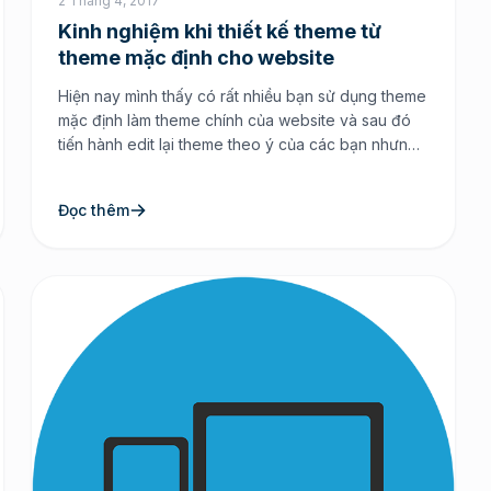
2 Tháng 4, 2017
Kinh nghiệm khi thiết kế theme từ
theme mặc định cho website
Hiện nay mình thấy có rất nhiều bạn sử dụng theme
mặc định làm theme chính của website và sau đó
tiến hành edit lại theme theo ý của các bạn nhưng
như thế là chưa tốt và chưa tối ưu. Lý do ở đây đó
là khi bạn can thiệp vào theme mặc định […]
Đọc thêm