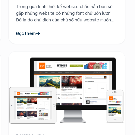
Trong quá trình thiết kế website chắc hẳn bạn sẽ
gặp những website có những font chữ uốn lượn!
Đó là do chủ đích của chủ sở hữu website muốn
thiết kế như vậy và khiến cho người vẽ giao diện
cũng phải chiều theo ý muốn. Tuy nhiên có một
Đọc thêm
điều là không phải […]