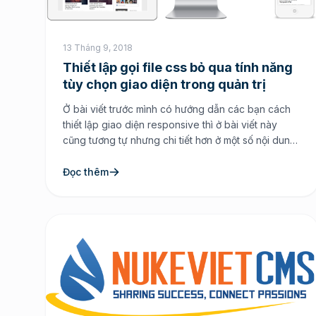
13 Tháng 9, 2018
Thiết lập gọi file css bỏ qua tính năng
tùy chọn giao diện trong quản trị
Ở bài viết trước mình có hướng dẫn các bạn cách
thiết lập giao diện responsive thì ở bài viết này
cũng tương tự nhưng chi tiết hơn ở một số nội dung
bổ sung thêm vào để tránh dư thừa đoạn mã lệnh
Hướng dẫn thiết lập giao diện responsive cho
Đọc thêm
webiste sử dụng […]