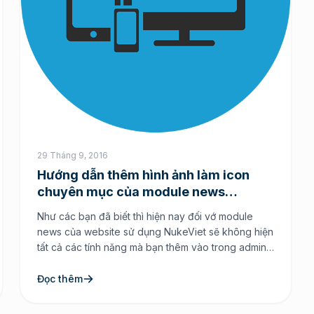
29 Tháng 9, 2016
Hướng dẫn thêm hình ảnh làm icon
chuyên mục của module news
NukeViet
Như các bạn đã biết thì hiện nay đối vớ module
news của website sử dụng NukeViet sẽ không hiện
tất cả các tính năng mà bạn thêm vào trong admin.
Chính vì vậy bạn cần phải thực hiện viết một đoạn
mã để hiển thị icon chuyên mục ra ngoài site cũng
Đọc thêm
như loại […]