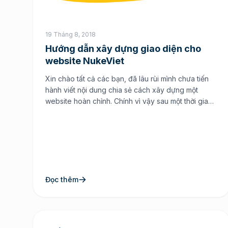
19 Tháng 8, 2018
Hướng dẫn xây dựng giao diện cho
website NukeViet
Xin chào tất cả các bạn, đã lâu rùi mình chưa tiến
hành viết nội dung chia sẻ cách xây dựng một
website hoàn chỉnh. Chính vì vậy sau một thời gian
bận bịu với công việc mình tiến hành hướng dẫn
các bạn một seri hoàn chỉnh cách xây dựng một
theme nukeviet cơ […]
Đọc thêm