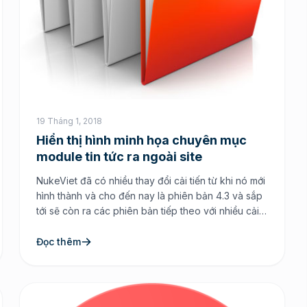
19 Tháng 1, 2018
Hiển thị hình minh họa chuyên mục
module tin tức ra ngoài site
NukeViet đã có nhiều thay đổi cải tiến từ khi nó mới
hình thành và cho đến nay là phiên bản 4.3 và sắp
tới sẽ còn ra các phiên bản tiếp theo với nhiều cải
tiến về công nghệ để đáp ứng cho các nhu cầu
website có lượng bài viết lớn. Nhưng trong […]
Đọc thêm