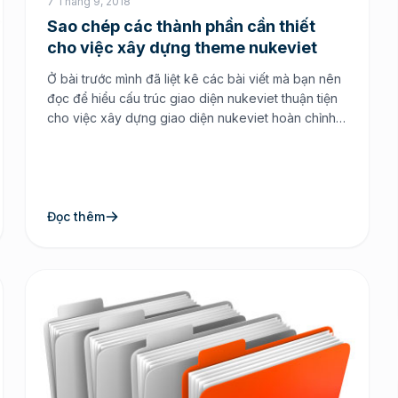
7 Tháng 9, 2018
Sao chép các thành phần cần thiết
cho việc xây dựng theme nukeviet
Ở bài trước mình đã liệt kê các bài viết mà bạn nên
đọc để hiểu cấu trúc giao diện nukeviet thuận tiện
cho việc xây dựng giao diện nukeviet hoàn chỉnh
Hướng dẫn xây dựng giao diện cho website
NukeViet Ở đây có 2 cách xây dựng giao diện. Bạn
viết hoàn toàn mới […]
Đọc thêm