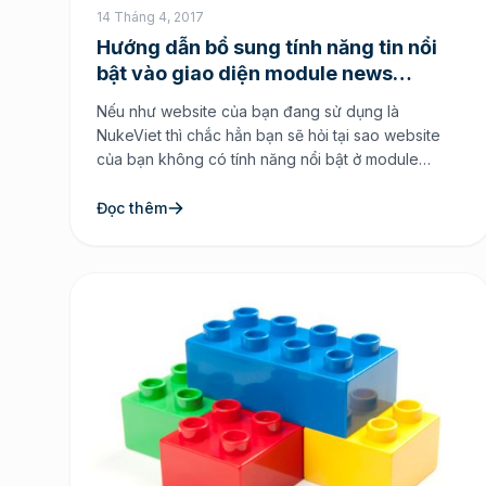
14 Tháng 4, 2017
Hướng dẫn bổ sung tính năng tin nổi
bật vào giao diện module news
nukeviet
Nếu như website của bạn đang sử dụng là
NukeViet thì chắc hẳn bạn sẽ hỏi tại sao website
của bạn không có tính năng nổi bật ở module
news. Tuy nhiên điều này không có khó khăn gì và
sau đây Thịnh sẽ hướng dẫn các bạn thêm tính
Đọc thêm
năng tin nổi bật vào […]