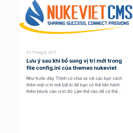
23 Tháng 9, 2017
Lưu ý sau khi bổ sung vị trí mới trong
file config.ini của themes nukeviet
Như trước đây Thịnh có chia sẻ với các bạn cách
thêm một vị trí mới bất kì để bạn có thể tiến hành
thêm block vào vị trí đó: Làm thế nào để có thể
thêm được vị trí cho block trong theme NukeViet
nhưng có một số thay đổi nhỏ trong cách thêm vị
[…]