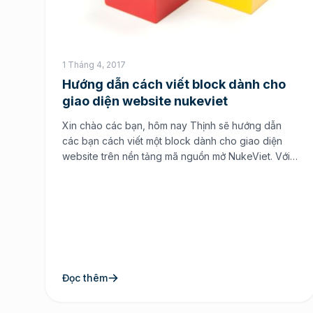
1 Tháng 4, 2017
Hướng dẫn cách viết block dành cho
giao diện website nukeviet
Xin chào các bạn, hôm nay Thịnh sẽ hướng dẫn
các bạn cách viết một block dành cho giao diện
website trên nền tảng mã nguồn mở NukeViet. Với
block này bạn có thể nhúng thêm code nhạc từ
bên ngoài hay bất kỳ những gì bạn muốn. Nhưng
trước tiên là để giải đáp […]
Đọc thêm