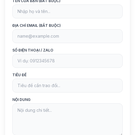
TÊN CỦA BẠN (BẮT BUỘC)
ĐỊA CHỈ EMAIL (BẮT BUỘC)
SỐ ĐIỆN THOẠI / ZALO
TIÊU ĐỀ
NỘI DUNG