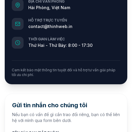
ĐỊA CHỈ VĂN PHÒNG
Hải Phòng, Việt Nam
HỖ TRỢ TRỰC TUYẾN
contact@thinhweb.in
THỜI GIAN LÀM VIỆC
Thứ Hai - Thứ Bảy: 8:00 - 17:30
Cam kết bảo mật thông tin tuyệt đối và hỗ trợ tư vấn giải pháp
tối ưu chi phí.
Gửi tin nhắn cho chúng tôi
Nếu bạn có vấn đề gì cần trao đổi riêng, bạn có thể liên
hệ với mình qua form bên dưới.