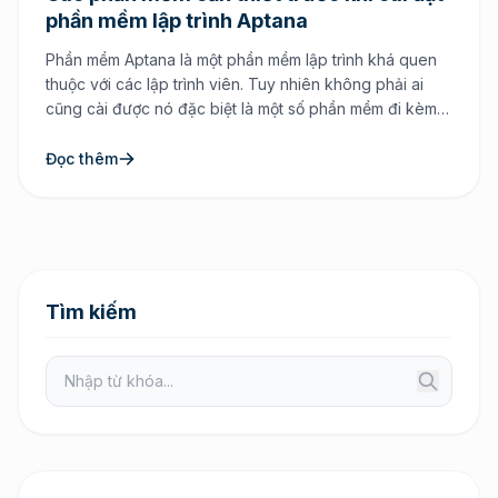
phần mềm lập trình Aptana
Phần mềm Aptana là một phần mềm lập trình khá quen
thuộc với các lập trình viên. Tuy nhiên không phải ai
cũng cài được nó đặc biệt là một số phần mềm đi kèm
trước khi cài đặt và sử dụng nó một cách bình thường
cũng như đồng bộ với các kho code […]
Đọc thêm
Tìm kiếm