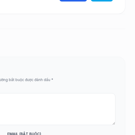
rường bắt buộc được đánh dấu *
EMAIL (BẮT BUỘC)