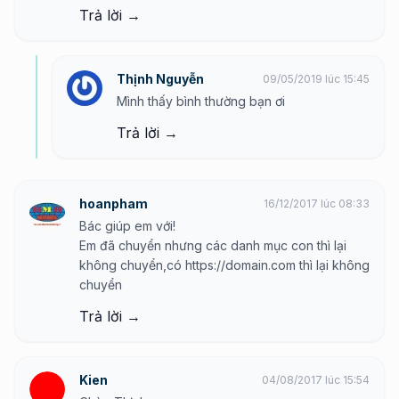
Trả lời →
Thịnh Nguyễn
09/05/2019 lúc 15:45
Mình thấy bình thường bạn ơi
Trả lời →
hoanpham
16/12/2017 lúc 08:33
Bác giúp em với!
Em đã chuyển nhưng các danh mục con thì lại
không chuyển,có
https://domain.com
thì lại không
chuyển
Trả lời →
Kien
04/08/2017 lúc 15:54