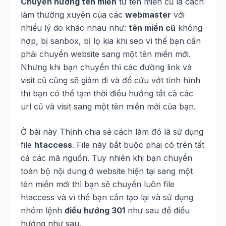
Chuyển hướng tên miền
từ tên miền cũ là cách
làm thường xuyên của các
webmaster
với
nhiều lý do khác nhau như:
tên miền cũ
không
hợp, bị sanbox, bị lọ kia khi seo vì thế bạn cần
phải chuyển website sang một tên miền mới.
Nhưng khi bạn chuyển thì các đường link và
visit cũ cũng sẽ giảm đi và để cứu vớt tình hình
thì bạn có thể tạm thời điều hướng tất cả các
url cũ và visit sang một tên miền mới của bạn.
Ở bài này Thịnh chia sẻ cách làm đó là sử dụng
file
htaccess
. File này bắt buộc phải có trên tất
cả các mã nguồn. Tuy nhiên khi bạn chuyển
toàn bộ nội dung ở website hiện tại sang một
tên miền mới thì bạn sẽ chuyển luôn file
htaccess và vì thế bạn cần tạo lại và sử dụng
nhóm lệnh
điều hướng 301
như sau để điều
hướng như sau.