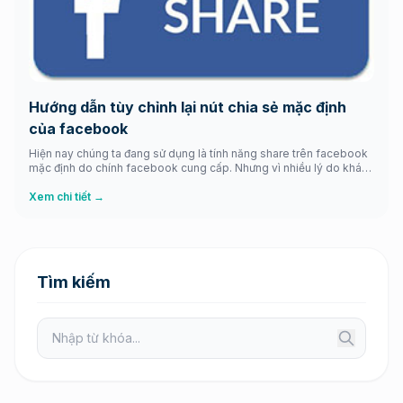
Hướng dẫn tùy chỉnh lại nút chia sẻ mặc định
của facebook
Hiện nay chúng ta đang sử dụng là tính năng share trên facebook
mặc định do chính facebook cung cấp. Nhưng vì nhiều lý do khác
nhau bạn cần tùy chỉnh lại nút chia sẻ sao cho phù hợp với website
của bạn. Vì đơn giản là nút share facebook nhiều khi bạn không
Xem chi tiết →
thể kiểm […]
Tìm kiếm