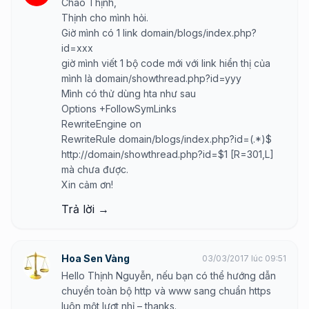
Chào Thịnh,
Thịnh cho mình hỏi.
Giờ mình có 1 link domain/blogs/index.php?
id=xxx
giờ mình viết 1 bộ code mới với link hiển thị của
mình là domain/showthread.php?id=yyy
Mình có thử dùng hta như sau
Options +FollowSymLinks
RewriteEngine on
RewriteRule domain/blogs/index.php?id=(.*)$
http://domain/showthread.php?id=$1
[R=301,L]
mà chưa được.
Xin cảm ơn!
Trả lời →
Hoa Sen Vàng
03/03/2017 lúc 09:51
Hello Thịnh Nguyễn, nếu bạn có thể hướng dẫn
chuyển toàn bộ http và www sang chuẩn https
luôn một lượt nhỉ – thanks.