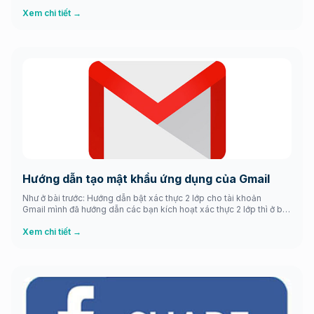
gặp phải những thông báo khá khó chịu từ Windows điển hình như
từ chối chạy, báo lỗi,… đặc biệt là các phần mềm hay ứng dụng […]
Xem chi tiết →
Hướng dẫn tạo mật khẩu ứng dụng của Gmail
Như ở bài trước: Hướng dẫn bật xác thực 2 lớp cho tài khoản
Gmail mình đã hướng dẫn các bạn kích hoạt xác thực 2 lớp thì ở bài
này mình tiến hành hướng dẫn các bạn tạo mật khẩu ứng dụng
SMTP cho việc sử dụng Gmail làm máy chủ mail để tích hợp vào
Xem chi tiết →
[…]