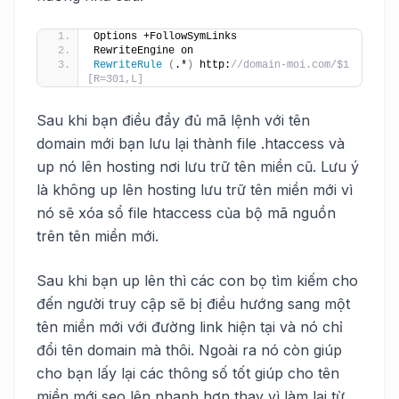
Options +FollowSymLinks
RewriteEngine on
RewriteRule
(
.*
)
 http:
//domain-moi.com/$1 
[R=301,L]
Sau khi bạn điều đầy đủ mã lệnh với tên
domain mới bạn lưu lại thành file .htaccess và
up nó lên hosting nơi lưu trữ tên miền cũ. Lưu ý
là không up lên hosting lưu trữ tên miền mới vì
nó sẽ xóa sổ file htaccess của bộ mã nguồn
trên tên miền mới.
Sau khi bạn up lên thì các con bọ tìm kiếm cho
đến người truy cập sẽ bị điều hướng sang một
tên miền mới với đường link hiện tại và nó chỉ
đổi tên domain mà thôi. Ngoài ra nó còn giúp
cho bạn lấy lại các thông số tốt giúp cho tên
miền mới seo lên nhanh hơn thay vì làm lại từ