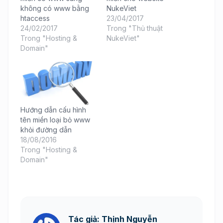
không có www bằng
NukeViet
htaccess
23/04/2017
24/02/2017
Trong "Thủ thuật
Trong "Hosting &
NukeViet"
Domain"
Hướng dẫn cấu hình
tên miền loại bỏ www
khỏi đường dẫn
18/08/2016
Trong "Hosting &
Domain"
Tác giả: Thịnh Nguyễn