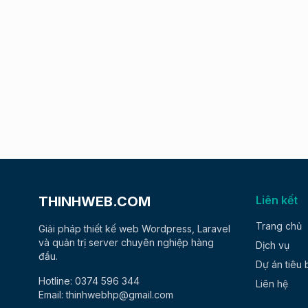
THINHWEB.COM
Liên kết
Trang chủ
Giải pháp thiết kế web Wordpress, Laravel
và quản trị server chuyên nghiệp hàng
Dịch vụ
đầu.
Dự án tiêu 
Hotline: 0374 596 344
Liên hệ
Email: thinhwebhp@gmail.com