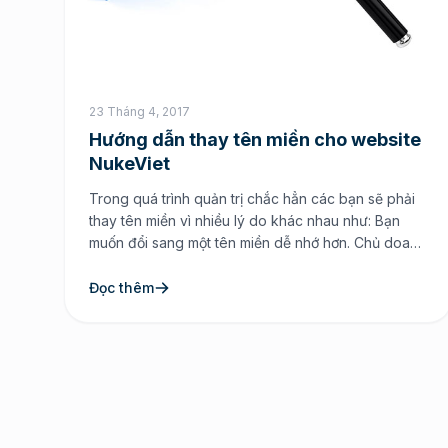
23 Tháng 4, 2017
Hướng dẫn thay tên miền cho website
NukeViet
Trong quá trình quản trị chắc hẳn các bạn sẽ phải
thay tên miền vì nhiều lý do khác nhau như: Bạn
muốn đổi sang một tên miền dễ nhớ hơn. Chủ doanh
nghiệp, đơn vị của bạn muốn đổi sang một tên miền
mới cho dễ nhớ. Tên miền bạn đang xài bị sanbox
Đọc thêm
[…]