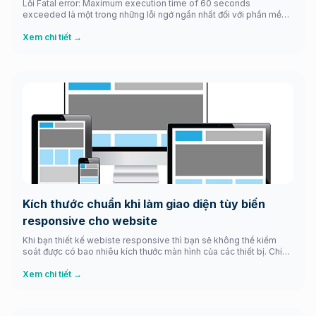
Lỗi Fatal error: Maximum execution time of 60 seconds
exceeded là một trong những lỗi ngớ ngẩn nhất đối với phần mềm
Xampp. Bởi mặc định nó chỉ cho có 60 giây mà thôi trong khi
chúng ta cập nhật phiên bản wordpress hay cài bất kỳ plugins
Xem chi tiết →
nào hoặc nâng cấp chúng mà tập […]
Kích thước chuẩn khi làm giao diện tùy biến
responsive cho website
Khi bạn thiết kế webiste responsive thì bạn sẽ không thể kiểm
soát được có bao nhiêu kích thước màn hình của các thiết bị. Chính
vì thế bữa nay thinhweb chia sẻ với bạn kích thước màn hình chuẩn
cho các thiết bị. Điều này giúp cho việc bạn thiết kế giao diện tùy
Xem chi tiết →
[…]