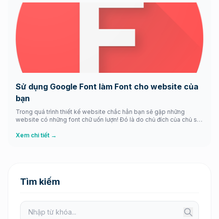
Sử dụng Google Font làm Font cho website của
bạn
Trong quá trình thiết kế website chắc hẳn bạn sẽ gặp những
website có những font chữ uốn lượn! Đó là do chủ đích của chủ sở
hữu website muốn thiết kế như vậy và khiến cho người vẽ giao
diện cũng phải chiều theo ý muốn. Tuy nhiên có một điều là không
Xem chi tiết →
phải […]
Tìm kiếm