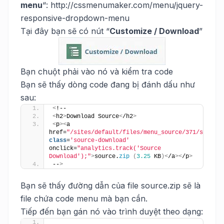
menu
“: http://cssmenumaker.com/menu/jquery-
responsive-dropdown-menu
Tại đây bạn sẽ có nút “
Customize / Download
”
Bạn chuột phải vào nó và kiểm tra code
Bạn sẽ thấy dòng code đang bị đánh dấu như
sau:
<
!--
<
h2
>
Download Source
<
/h2
>
<
p
><
a 
href=
"/sites/default/files/menu_source/371/source.
class
=
'source-download'
onclick=
"analytics.track('Source 
Download');"
>
source.
zip
(
3.25
 KB
)<
/a
><
/p
>
--
>
Bạn sẽ thấy đường dẫn của file source.zip sẽ là
file chứa code menu mà bạn cần.
Tiếp đến bạn gán nó vào trình duyệt theo dạng: