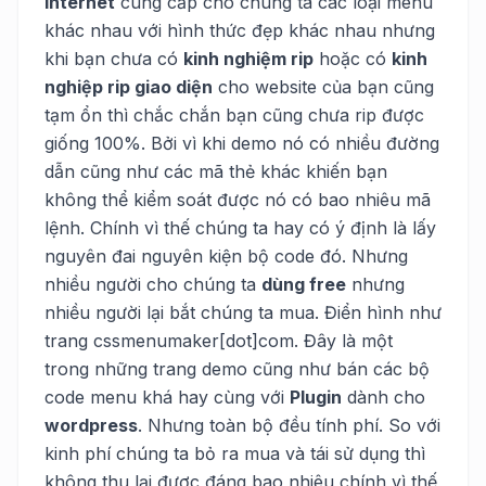
internet
cung cấp cho chúng ta các loại menu
khác nhau với hình thức đẹp khác nhau nhưng
khi bạn chưa có
kinh nghiệm rip
hoặc có
kinh
nghiệp rip giao diện
cho website của bạn cũng
tạm ổn thì chắc chắn bạn cũng chưa rip được
giống 100%. Bởi vì khi demo nó có nhiều đường
dẫn cũng như các mã thẻ khác khiến bạn
không thể kiểm soát được nó có bao nhiêu mã
lệnh. Chính vì thế chúng ta hay có ý định là lấy
nguyên đai nguyên kiện bộ code đó. Nhưng
nhiều người cho chúng ta
dùng free
nhưng
nhiều người lại bắt chúng ta mua. Điển hình như
trang cssmenumaker[dot]com. Đây là một
trong những trang demo cũng như bán các bộ
code menu khá hay cùng với
Plugin
dành cho
wordpress
. Nhưng toàn bộ đều tính phí. So với
kinh phí chúng ta bỏ ra mua và tái sử dụng thì
không thu lại được đáng bao nhiêu chính vì thế