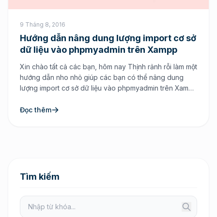
9 Tháng 8, 2016
Hướng dẫn nâng dung lượng import cơ sở
dữ liệu vào phpmyadmin trên Xampp
Xin chào tất cả các bạn, hôm nay Thịnh rảnh rỗi làm một
hướng dẫn nho nhỏ giúp các bạn có thể nâng dung
lượng import cơ sở dữ liệu vào phpmyadmin trên Xampp
để thuận tiện cho quá trình bạn lập trình web hơn. Lý do
tại sao lại phải nâng dung lượng import […]
Đọc thêm
Tìm kiếm