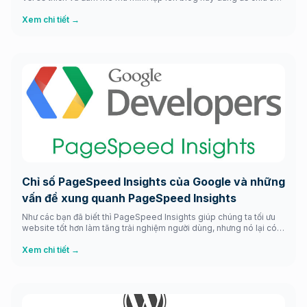
cho anh em trong ngành và cả anh em ngoài ngành đang tìm hiểu
về làm web để có được website ưng ý với những […]
Xem chi tiết →
Chỉ số PageSpeed Insights của Google và những
vấn đề xung quanh PageSpeed Insights
Như các bạn đã biết thì PageSpeed Insights giúp chúng ta tối ưu
website tốt hơn làm tăng trải nghiệm người dùng, nhưng nó lại có
tác hại vô cùng to lớn đó là nó bắt chúng ta theo nó và làm cho
website của chúng ta càng ngày càng đơn điệu nếu xử lý các […]
Xem chi tiết →