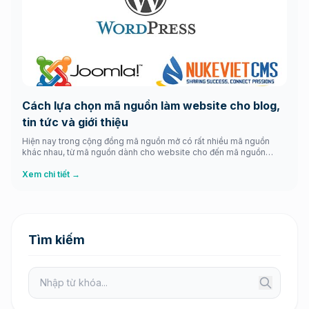
Cách lựa chọn mã nguồn làm website cho blog,
tin tức và giới thiệu
Hiện nay trong cộng đồng mã nguồn mở có rất nhiều mã nguồn
khác nhau, từ mã nguồn dành cho website cho đến mã nguồn
dành cho các thiết bị phần cứng như Linux hay các phầm mềm
nguồn mở như Libreoffice,…. khá là đang dạng đồ sộ. Nổi bật nhất
Xem chi tiết →
là hệ điều hành […]
Tìm kiếm