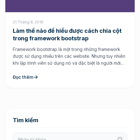
21 Tháng 8, 2016
Làm thế nào để hiểu được cách chia cột
trong framework bootstrap
Framework bootstrap là một trong những framework
được sử dụng nhiều trên các website. Nhưng tuy nhiên
khi lập trình viên sử dụng nó và đặc biệt là người mới
bắt đầu cũng như mới làm quen với framework này sẽ
gặp không ít khó khăn và bỡ ngỡ bởi cách viết của
Đọc thêm
bootstrap hoàn […]
Tìm kiếm