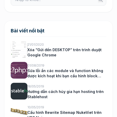
Bài viết nổi bật
21/01/2020
Xóa “Gửi đến DESKTOP” trên trình duyệt
Google Chrome
01/08/2019
Sửa lỗi ẩn các module và function không
được kích hoạt khi bạn cấu hình block
nukeviet
18/05/2019
Hướng dẫn cách hủy gia hạn hosting trên
Stablehost
10/05/2019
Cấu hình Rewrite Sitemap NukeViet trên