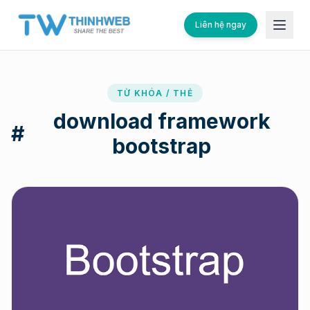
Liên hệ ngay
TỪ KHÓA / THẺ
download framework
#
bootstrap