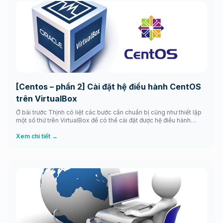
[Centos – phần 2] Cài đặt hệ điều hành CentOS
trên VirtualBox
Ở bài trước Thịnh có liệt các bước cần chuẩn bị cũng như thiết lập
một số thứ trên VirtualBox để có thể cài đặt được hệ điều hành
CentOS 7 làm máy chủ ảo. Còn nếu như bạn sử dụng VPS thì bỏ
qua bước chuẩn bị đó mà tiến hành sử dụng lệnh […]
Xem chi tiết →