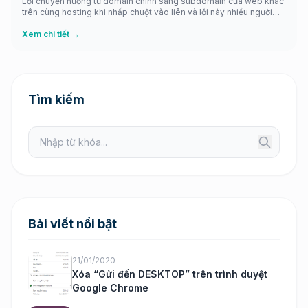
Lỗi chuyển hướng từ domain chính sang subdomain của web khác
trên cùng hosting khi nhấp chuột vào liên và lỗi này nhiều người
gặp phải và nhân tiện đây mình chó giúp một anh cũng gặp lỗi
tương tự và chi sẻ lại với các bạn cách khắc phục cũng như lưu ý
Xem chi tiết →
khi sử […]
Tìm kiếm
Bài viết nổi bật
21/01/2020
Xóa “Gửi đến DESKTOP” trên trình duyệt
Google Chrome