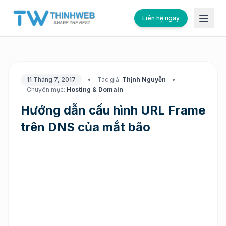
Liên hệ ngay
11 Tháng 7, 2017
•
Tác giả:
Thịnh Nguyễn
•
Chuyên mục:
Hosting & Domain
Hướng dẫn cấu hình URL Frame
trên DNS của mắt bão