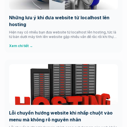
Những lưu ý khi đưa website từ localhost lên
hosting
Hiện nay có nhiều bạn đưa website từ localhost lên hosting, tức là
từ bản dưới máy tính lên website gặp nhiều vấn đề rắc rối khi thực
hiện. Ví dụ như thay đường dẫn tên miền, cấu hình lại thông số phù
hợp để website hoạt động,… và các vấn đề khác thì ở […]
Xem chi tiết →
Lỗi chuyển hướng website khi nhấp chuột vào
menu mà không rõ nguyên nhân