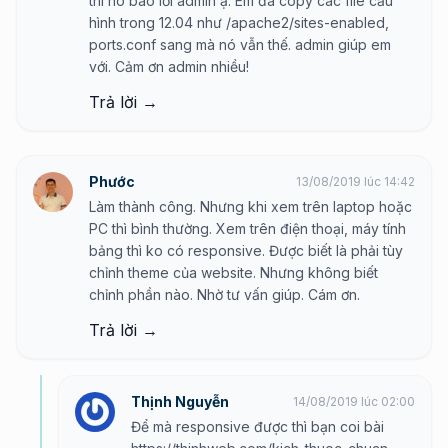
thì nó báo lỗi admin ạ. Em đã copy các file cấu
hình trong 12.04 như /apache2/sites-enabled,
ports.conf sang mà nó vẫn thế. admin giúp em
với. Cảm ơn admin nhiều!
Trả lời →
Phước
13/08/2019 lúc 14:42
Làm thành công. Nhưng khi xem trên laptop hoặc
PC thì bình thường. Xem trên điện thoại, máy tính
bảng thì ko có responsive. Được biết là phải tùy
chỉnh theme của website. Nhưng không biết
chỉnh phần nào. Nhờ tư vấn giúp. Cám ơn.
Trả lời →
Thịnh Nguyễn
14/08/2019 lúc 02:00
Để mà responsive được thì bạn coi bài