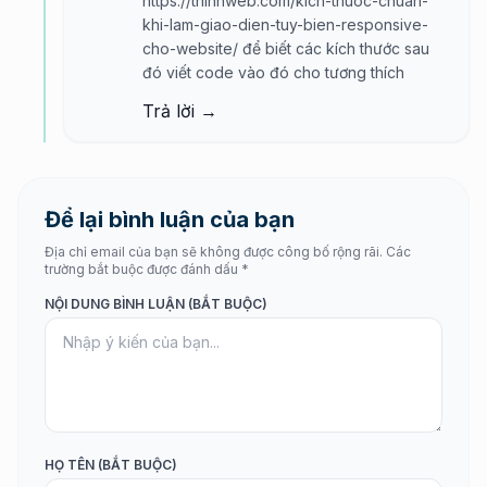
https://thinhweb.com/kich-thuoc-chuan-
khi-lam-giao-dien-tuy-bien-responsive-
cho-website/
để biết các kích thước sau
đó viết code vào đó cho tương thích
Trả lời →
Để lại bình luận của bạn
Địa chỉ email của bạn sẽ không được công bố rộng rãi. Các
trường bắt buộc được đánh dấu *
NỘI DUNG BÌNH LUẬN (BẮT BUỘC)
HỌ TÊN (BẮT BUỘC)