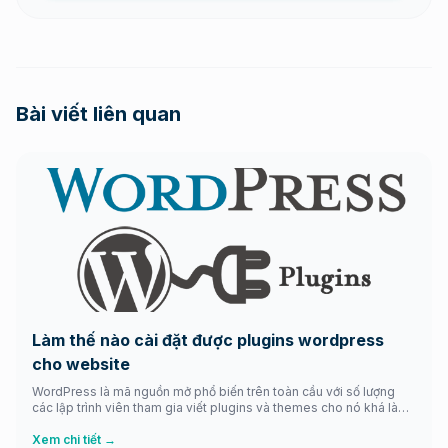
Bài viết liên quan
Làm thế nào cài đặt được plugins wordpress
cho website
WordPress là mã nguồn mở phổ biến trên toàn cầu với số lượng
các lập trình viên tham gia viết plugins và themes cho nó khá là
đông đảo. Chính vì vậy số lượng plugins khá phong phú cho các
webmaster. Tuy nhiên việc làm quen với mã nguồn mở này đối với
Xem chi tiết →