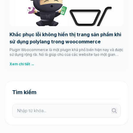
Khắc phục lỗi không hiển thị trang sản phẩm khi
sử dụng polylang trong woocommerce
Plugin Woocommerce là một plugin khá phổ biến hiện nay và được
sử dụng rộng rãi. Nó là giúp chủ của các website tạo một gian
hàng khá nhanh và hiệu quả. Tuy nhiên nếu như website đó có 2
ngôn ngữ trở lên mà bạn sử dụng plugins hỗ trợ ngôn ngữ Polylang
Xem chi tiết →
thì […]
Tìm kiếm