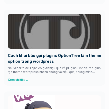
người mới […]
Cách khai báo gọi plugins OptionTree làm theme
option trong wordpress
Như ở bài trước Thịnh có giới thiệu qua về plugins OptionTree giúp
tạo theme wordpress nhanh chóng và hiệu quả, nhưng mình
không có nói rõ khai báo làm sao để gọi được nó và hiển thị nó
thành một theme option cụ thể. Đề bù lại cho các bạn dễ hiểu hơn
Xem chi tiết →
thì ở […]