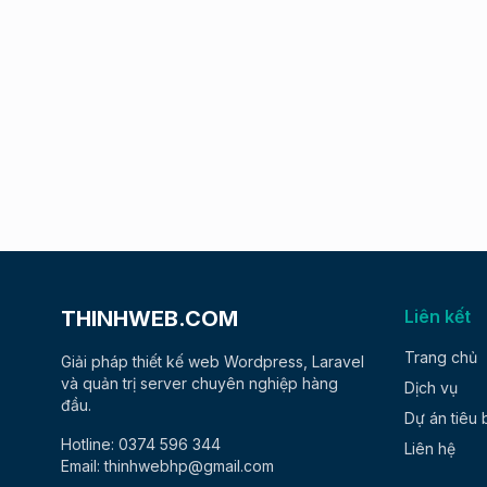
THINHWEB.COM
Liên kết
Trang chủ
Giải pháp thiết kế web Wordpress, Laravel
và quản trị server chuyên nghiệp hàng
Dịch vụ
đầu.
Dự án tiêu 
Hotline: 0374 596 344
Liên hệ
Email: thinhwebhp@gmail.com