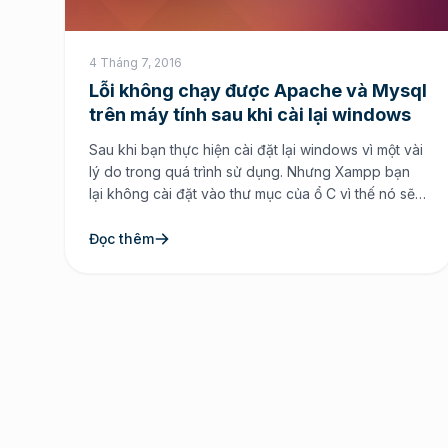
4 Tháng 7, 2016
Lỗi không chạy được Apache và Mysql
trên máy tính sau khi cài lại windows
Sau khi bạn thực hiện cài đặt lại windows vì một vài
lý do trong quá trình sử dụng. Nhưng Xampp bạn
lại không cài đặt vào thư mục của ổ C vì thế nó sẽ
không bị mất đi. Điều này khá là hay khi bạn không
cài Xampp tại ổ C. Bởi vấn […]
Đọc thêm