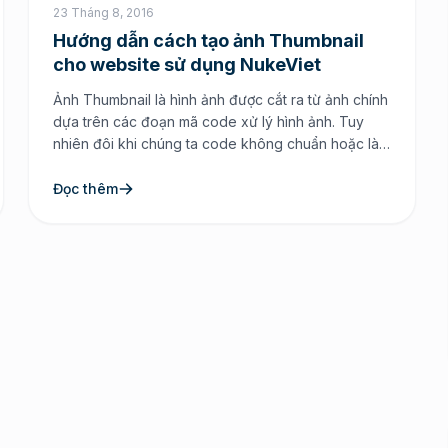
23 Tháng 8, 2016
Hướng dẫn cách tạo ảnh Thumbnail
cho website sử dụng NukeViet
Ảnh Thumbnail là hình ảnh được cắt ra từ ảnh chính
dựa trên các đoạn mã code xử lý hình ảnh. Tuy
nhiên đôi khi chúng ta code không chuẩn hoặc làm
gì đó mà khi ảnh thumbnail tạo ra nó rất mờ xấu,
kích thước không được chuẩn. Khi đó thì người truy
Đọc thêm
cập […]