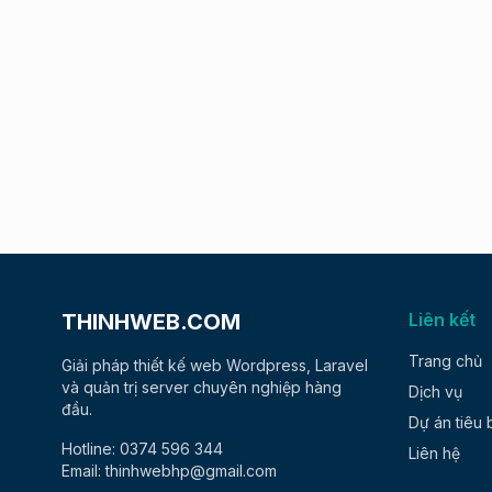
THINHWEB.COM
Liên kết
Trang chủ
Giải pháp thiết kế web Wordpress, Laravel
và quản trị server chuyên nghiệp hàng
Dịch vụ
đầu.
Dự án tiêu 
Hotline: 0374 596 344
Liên hệ
Email: thinhwebhp@gmail.com