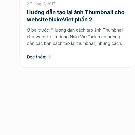
2 Tháng 11, 2017
Hướng dẫn tạo lại ảnh Thumbnail cho
website NukeViet phần 2
Ở bài trước: “Hướng dẫn cách tạo ảnh Thumbnail
cho website sử dụng NukeViet” mình có hướng
dẫn các bạn cách tạo lại thumbnail, nhưng cách
này hơi lòng vòng mà tốn thời gian. Chính vì thế
thay vì cách làm như vậy thì hôm nay Thịnh chia sẻ
Đọc thêm
với các bạn cách làm khác […]