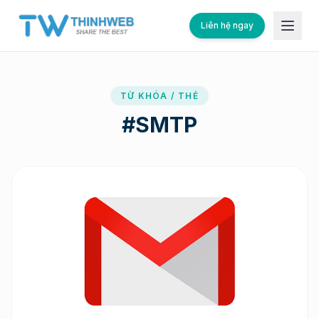
Liên hệ ngay
TỪ KHÓA / THẺ
#
SMTP