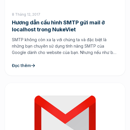
8 Tháng 12, 2017
Hương dẫn cấu hình SMTP gửi mail ở
localhost trong NukeViet
SMTP không còn xa lạ với chúng ta và đặc biệt là
những bạn chuyên sử dụng tính năng SMTP của
Google dành cho website của bạn. Nhưng nếu như bạn
sử dụng trên hosting và vps thì việc gửi mail thông qua
SMTP của Google cũng khá đơn giản đó là việc bạn
Đọc thêm
chỉ […]