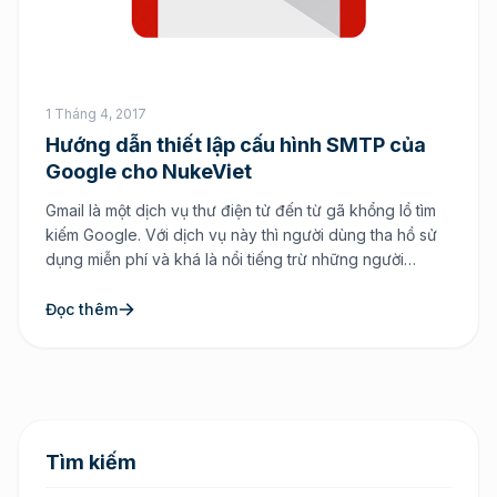
1 Tháng 4, 2017
Hướng dẫn thiết lập cấu hình SMTP của
Google cho NukeViet
Gmail là một dịch vụ thư điện tử đến từ gã khổng lồ tìm
kiếm Google. Với dịch vụ này thì người dùng tha hồ sử
dụng miễn phí và khá là nổi tiếng trừ những người
không biết về internet. Chính vì lớn mạnh như vậy mà
Google cung cấp cho chúng ta nhiều […]
Đọc thêm
Tìm kiếm