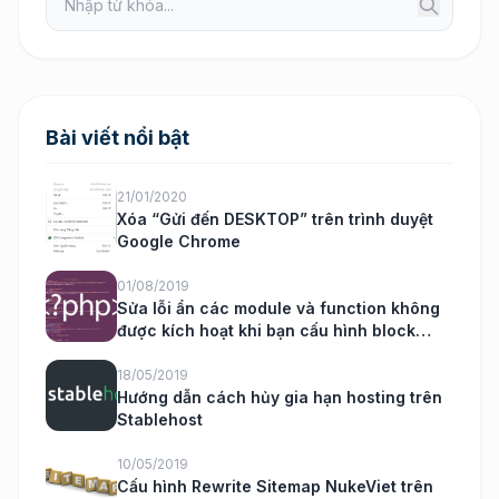
Bài viết nổi bật
21/01/2020
Xóa “Gửi đến DESKTOP” trên trình duyệt
Google Chrome
01/08/2019
Sửa lỗi ẩn các module và function không
được kích hoạt khi bạn cấu hình block
nukeviet
18/05/2019
Hướng dẫn cách hủy gia hạn hosting trên
Stablehost
10/05/2019
Cấu hình Rewrite Sitemap NukeViet trên