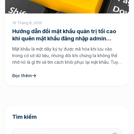
19 Tháng 8, 2016
Hướng dẫn đổi mật khẩu quản trị tối cao
khi quên mật khẩu đăng nhập admin
NukeViet
Mật khẩu là một dãy ký tự được mã hóa khi lưu vào
trong cơ sở dữ liệu, nhưng đôi khi chúng ta không thể
nhớ nó là gì thì sẽ tìm cách khôi phục lại mật khẩu. Tuy
nhiên nếu như bạn sử dụng NukeViet mà không sử
dụng tính năng reset mật khẩu […]
Đọc thêm
Tìm kiếm