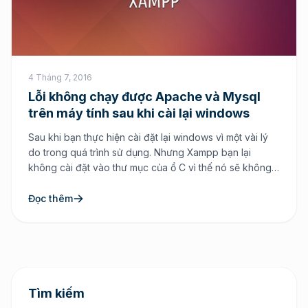
4 Tháng 7, 2016
Lỗi không chạy được Apache và Mysql
trên máy tính sau khi cài lại windows
Sau khi bạn thực hiện cài đặt lại windows vì một vài lý
do trong quá trình sử dụng. Nhưng Xampp bạn lại
không cài đặt vào thư mục của ổ C vì thế nó sẽ không
bị mất đi. Điều này khá là hay khi bạn không cài Xampp
tại ổ C. Bởi vấn […]
Đọc thêm
Tìm kiếm