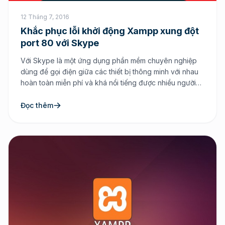
12 Tháng 7, 2016
Khắc phục lỗi khởi động Xampp xung đột
port 80 với Skype
Với Skype là một ứng dụng phần mềm chuyên nghiệp
dùng để gọi điện giữa các thiết bị thông minh với nhau
hoàn toàn miễn phí và khá nổi tiếng được nhiều người
dùng trên toàn cầu sử dụng. Còn đối với Xampp là một
trong những phần mềm giải lập môi trường dành cho
Đọc thêm
[…]