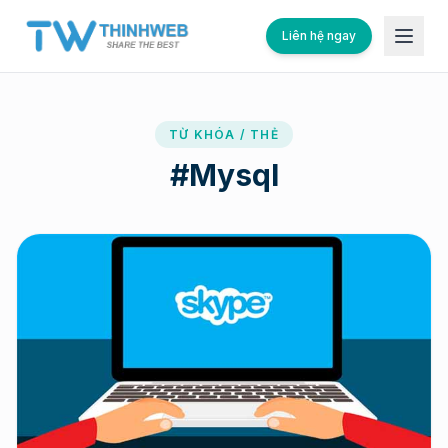
Liên hệ ngay
TỪ KHÓA / THẺ
#
Mysql