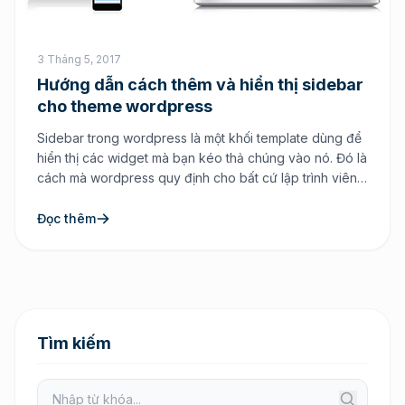
3 Tháng 5, 2017
Hướng dẫn cách thêm và hiển thị sidebar
cho theme wordpress
Sidebar trong wordpress là một khối template dùng để
hiển thị các widget mà bạn kéo thả chúng vào nó. Đó là
cách mà wordpress quy định cho bất cứ lập trình viên
nào cũng phải theo chuẩn của wordpress. Với sidebar
đó bạn có thể thêm sidebar vào bất cứ vị trí nào trong
Đọc thêm
[…]
Tìm kiếm