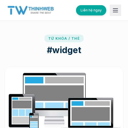
Liên hệ ngay
TỪ KHÓA / THẺ
#
widget