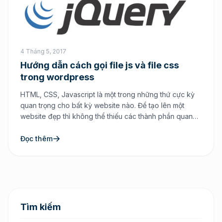
4 Tháng 5, 2017
Hướng dẫn cách gọi file js và file css
trong wordpress
HTML, CSS, Javascript là một trong những thứ cực kỳ
quan trọng cho bất kỳ website nào. Để tạo lên một
website đẹp thì không thể thiếu các thành phần quan
trọng đó để làm vẻ đẹp bên ngoài khi người dùng truy
cập tới website. Nếu như bạn đang sử dụng mã nguồn
Đọc thêm
mở […]
Tìm kiếm