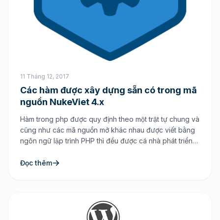
11 Tháng 12, 2017
Các hàm được xây dựng sẵn có trong mã
nguồn NukeViet 4.x
Hàm trong php được quy định theo một trật tự chung và
cũng như các mã nguồn mở khác nhau được viết bằng
ngôn ngữ lập trình PHP thì đều được cá nhà phát triển
mã nguồn định nghĩa cho chúng ta các hàm thường
được sử dụng theo một cách riêng và nhất định. […]
Đọc thêm