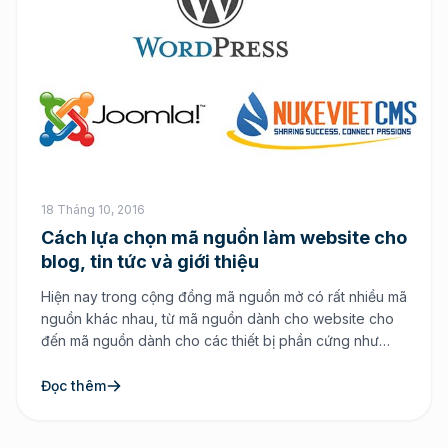
18 Tháng 10, 2016
Cách lựa chọn mã nguồn làm website cho
blog, tin tức và giới thiệu
Hiện nay trong cộng đồng mã nguồn mở có rất nhiều mã
nguồn khác nhau, từ mã nguồn dành cho website cho
đến mã nguồn dành cho các thiết bị phần cứng như
Linux hay các phầm mềm nguồn mở như Libreoffice,….
khá là đang dạng đồ sộ. Nổi bật nhất là hệ điều hành
Đọc thêm
[…]