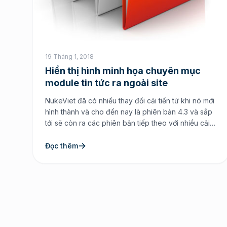
19 Tháng 1, 2018
Hiển thị hình minh họa chuyên mục
module tin tức ra ngoài site
NukeViet đã có nhiều thay đổi cải tiến từ khi nó mới
hình thành và cho đến nay là phiên bản 4.3 và sắp
tới sẽ còn ra các phiên bản tiếp theo với nhiều cải
tiến về công nghệ để đáp ứng cho các nhu cầu
website có lượng bài viết lớn. Nhưng trong […]
Đọc thêm