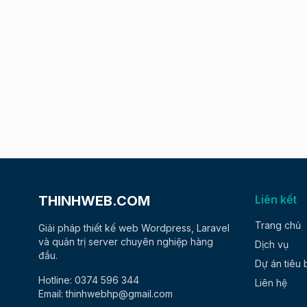
THINHWEB.COM
Liên kết
Trang chủ
Giải pháp thiết kế web Wordpress, Laravel
và quản trị server chuyên nghiệp hàng
Dịch vụ
đầu.
Dự án tiêu 
Hotline: 0374 596 344
Liên hệ
Email: thinhwebhp@gmail.com