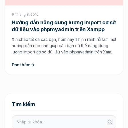
9 Tháng 8, 2016
Hướng dẫn nâng dung lượng import cơ sở
dữ liệu vào phpmyadmin trên Xampp
Xin chào tất cả các bạn, hôm nay Thịnh rảnh rỗi làm một
hướng dẫn nho nhỏ giúp các bạn có thể nâng dung
lượng import cơ sở dữ liệu vào phpmyadmin trên Xampp
để thuận tiện cho quá trình bạn lập trình web hơn. Lý do
tại sao lại phải nâng dung lượng import […]
Đọc thêm
Tìm kiếm