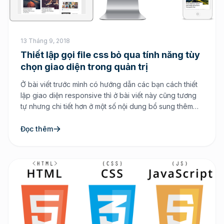
13 Tháng 9, 2018
Thiết lập gọi file css bỏ qua tính năng tùy
chọn giao diện trong quản trị
Ở bài viết trước mình có hướng dẫn các bạn cách thiết
lập giao diện responsive thì ở bài viết này cũng tương
tự nhưng chi tiết hơn ở một số nội dung bổ sung thêm
vào để tránh dư thừa đoạn mã lệnh Hướng dẫn thiết lập
giao diện responsive cho webiste sử dụng […]
Đọc thêm