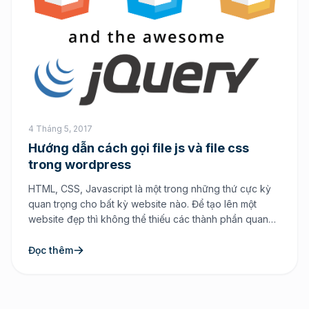
4 Tháng 5, 2017
Hướng dẫn cách gọi file js và file css
trong wordpress
HTML, CSS, Javascript là một trong những thứ cực kỳ
quan trọng cho bất kỳ website nào. Để tạo lên một
website đẹp thì không thể thiếu các thành phần quan
trọng đó để làm vẻ đẹp bên ngoài khi người dùng truy
cập tới website. Nếu như bạn đang sử dụng mã nguồn
Đọc thêm
mở […]