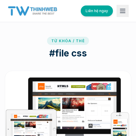
Liên hệ ngay
TỪ KHÓA / THẺ
#
file css