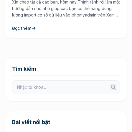
Xin chào tất cả các bạn, hôm nay Thịnh rảnh rỗi làm một
hướng dẫn nho nhỏ giúp các bạn có thể nâng dung
lượng import cơ sở dữ liệu vào phpmyadmin trên Xampp
để thuận tiện cho quá trình bạn lập trình web hơn. Lý do
tại sao lại phải nâng dung lượng import […]
Đọc thêm
Tìm kiếm
Bài viết nổi bật