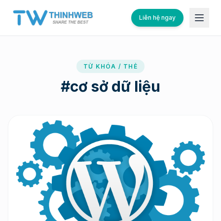
Liên hệ ngay
TỪ KHÓA / THẺ
#
cơ sở dữ liệu