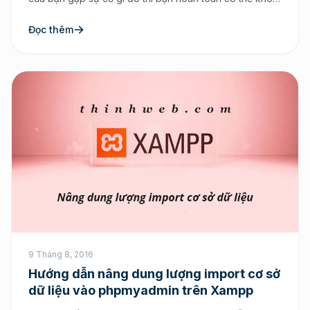
phục về bản trước đó. Chính vì thế mà NukeViet có
thêm tính năng “sao lưu cơ […]
Đọc thêm
9 Tháng 8, 2016
Hướng dẫn nâng dung lượng import cơ sở
dữ liệu vào phpmyadmin trên Xampp