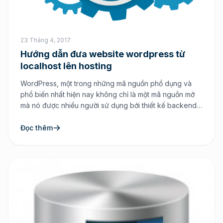
23 Tháng 4, 2017
Hướng dẫn đưa website wordpress từ
localhost lên hosting
WordPress, một trong những mã nguồn phổ dụng và
phổ biến nhất hiện nay không chỉ là một mã nguồn mở
mà nó được nhiều người sử dụng bởi thiết kế backend
(giao diện quản trị) khá tiện dụng thuân tiện cho người
sử dụng cũng như khả năng cho phép cộng đồng tùy
Đọc thêm
biến […]