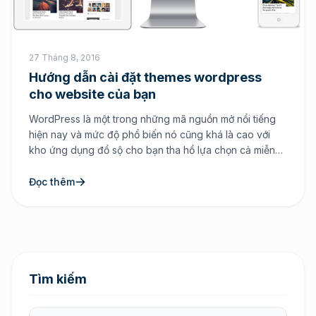
27 Tháng 8, 2016
Hướng dẫn cài đặt themes wordpress
cho website của bạn
WordPress là một trong những mã nguồn mở nổi tiếng
hiện nay và mức độ phổ biến nó cũng khá là cao với
kho ứng dụng đồ sộ cho bạn tha hồ lựa chọn cả miễn
phí lẫn có phí. Chính vì mức độ phổ biến đó mà cộng
đồng wordpress đã cho ra đời […]
Đọc thêm
Tìm kiếm