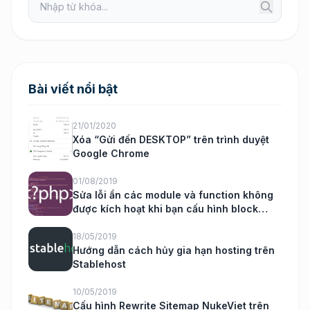
Bài viết nổi bật
21/01/2020
Xóa “Gửi đến DESKTOP” trên trình duyệt
Google Chrome
01/08/2019
Sửa lỗi ẩn các module và function không
được kích hoạt khi bạn cấu hình block
nukeviet
18/05/2019
Hướng dẫn cách hủy gia hạn hosting trên
Stablehost
10/05/2019
Cấu hình Rewrite Sitemap NukeViet trên