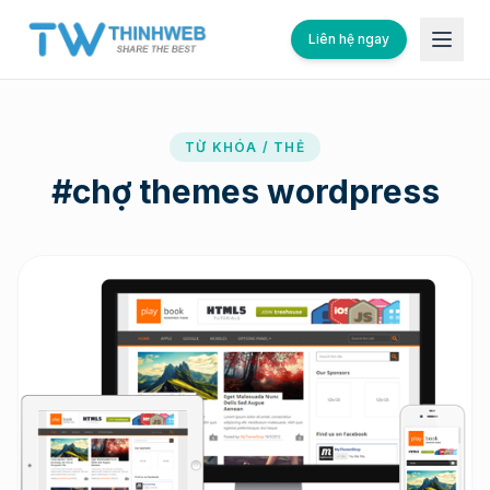
Liên hệ ngay
TỪ KHÓA / THẺ
#
chợ themes wordpress