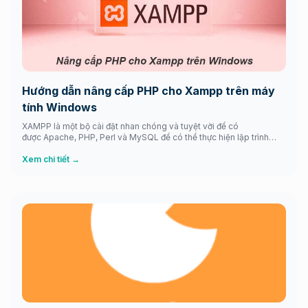
Hướng dẫn nâng cấp PHP cho Xampp trên máy
tính Windows
XAMPP là một bộ cài đặt nhan chóng và tuyệt vời để có
được Apache, PHP, Perl và MySQL để có thể thực hiện lập trình
web và các lập trình khác. Cảnh báo! Nó không phải là nhằm để
được sử dụng dành cho máy chủ bởi thiết lập của nó hướng tới
Xem chi tiết →
người sử […]