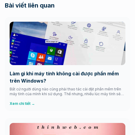
Bài viết liên quan
Làm gì khi máy tính không cài được phần mềm
trên Windows?
Bất cứ người dùng nào cũng phải thao tác cài đặt phần mềm trên
máy tính của mình khi sử dụng. Thế nhưng, nhiều lúc máy tính sẽ
gặp phải những thông báo khá khó chịu từ Windows điển hình như
từ chối chạy, báo lỗi,… đặc biệt là các phần mềm hay ứng dụng […]
Xem chi tiết →