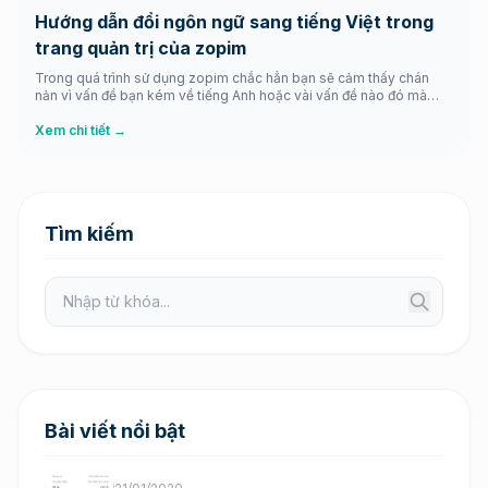
Hướng dẫn đổi ngôn ngữ sang tiếng Việt trong
trang quản trị của zopim
Trong quá trình sử dụng zopim chắc hẳn bạn sẽ cảm thấy chán
nản vì vấn đề bạn kém về tiếng Anh hoặc vài vấn đề nào đó mà
bạn muốn chuyển đổi ngôn ngữ trong zopim thì chắc hẳn bạn
muốn chuyển sang tiếng Việt? Nhưng vấn đề này đơn giản chỉ vài
Xem chi tiết →
bước […]
Tìm kiếm
Bài viết nổi bật