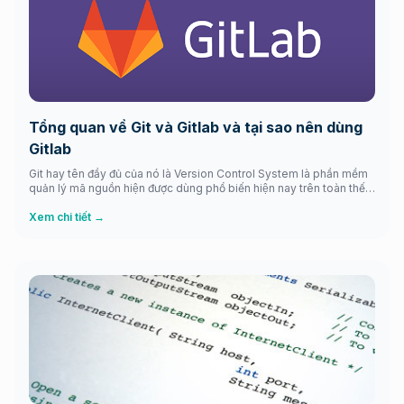
Tổng quan về Git và Gitlab và tại sao nên dùng
Gitlab
Git hay tên đầy đủ của nó là Version Control System là phần mềm
quản lý mã nguồn hiện được dùng phổ biến hiện nay trên toàn thế
giới và được phát triển bởi Linus Torvalds dành cho việc phát triển
Linux kernel. Git là phần mềm mã nguồn mở được phân phối theo
Xem chi tiết →
giấy phép […]