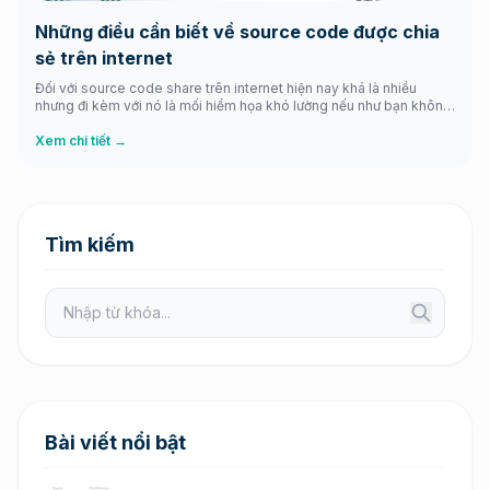
Những điều cần biết về source code được chia
sẻ trên internet
Đối với source code share trên internet hiện nay khá là nhiều
nhưng đi kèm với nó là mối hiểm họa khó lường nếu như bạn không
phải là người am hiểu kỹ lưỡng. Bởi không đơn giản họ cho không
bạn nguyên bộ source đầy đủ các tính năng được viết công phu
Xem chi tiết →
mà […]
Tìm kiếm
Bài viết nổi bật