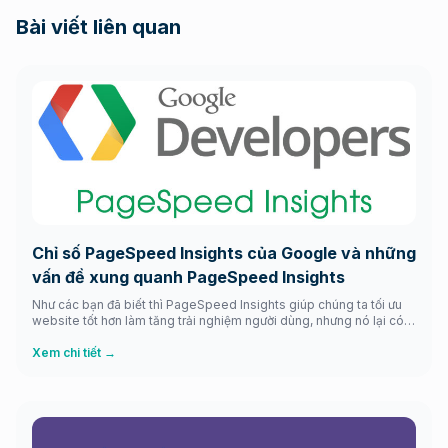
Bài viết liên quan
Chỉ số PageSpeed Insights của Google và những
vấn đề xung quanh PageSpeed Insights
Như các bạn đã biết thì PageSpeed Insights giúp chúng ta tối ưu
website tốt hơn làm tăng trải nghiệm người dùng, nhưng nó lại có
tác hại vô cùng to lớn đó là nó bắt chúng ta theo nó và làm cho
website của chúng ta càng ngày càng đơn điệu nếu xử lý các […]
Xem chi tiết →