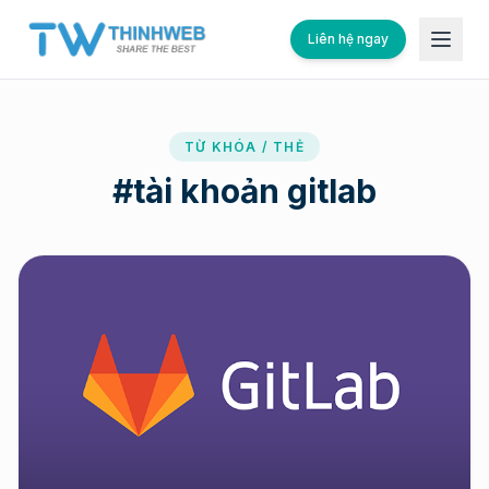
Liên hệ ngay
TỪ KHÓA / THẺ
#
tài khoản gitlab