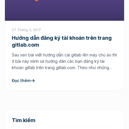
27 Tháng 3, 2017
Hướng dẫn đăng ký tài khoản trên trang
gitlab.com
Sau seri bài viết hướng dẫn cài gitlab lên máy chủ ảo thì
ở bài này mình sẽ hướng dãn các bạn đăng ký tài
khoản gitlab trên trang gitlab.com. Theo như những
phải hồi của các bạn theo dõi blog của mình thì có
nhiều bạn không biết cách xài gitlab ra sao vì […]
Đọc thêm
Tìm kiếm