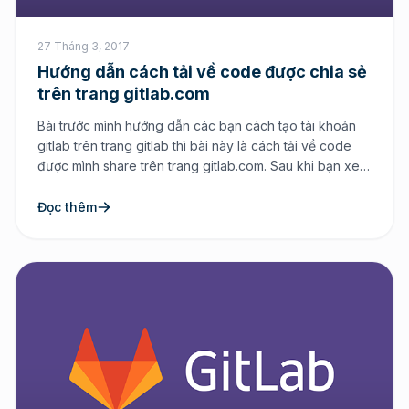
27 Tháng 3, 2017
Hướng dẫn cách tải về code được chia sẻ
trên trang gitlab.com
Bài trước mình hướng dẫn các bạn cách tạo tài khoản
gitlab trên trang gitlab thì bài này là cách tải về code
được mình share trên trang gitlab.com. Sau khi bạn xem
xong hướng dẫn bạn hoàn toàn có thể download về
cũng như lời giải đáp cho các bạn đang muốn lấy được
Đọc thêm
[…]