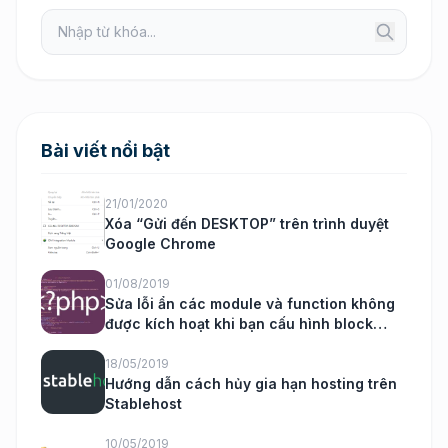
Bài viết nổi bật
21/01/2020
Xóa “Gửi đến DESKTOP” trên trình duyệt
Google Chrome
01/08/2019
Sửa lỗi ẩn các module và function không
được kích hoạt khi bạn cấu hình block
nukeviet
18/05/2019
Hướng dẫn cách hủy gia hạn hosting trên
Stablehost
10/05/2019