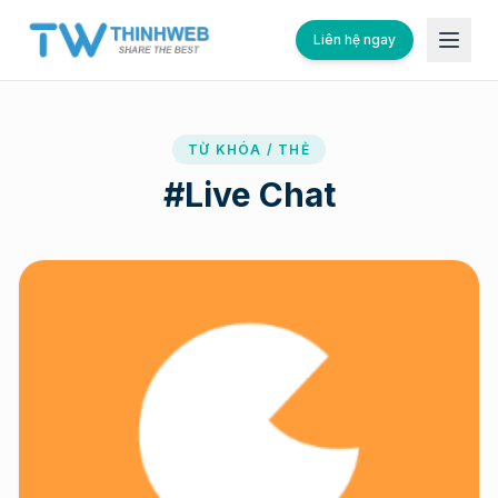
Liên hệ ngay
TỪ KHÓA / THẺ
#
Live Chat