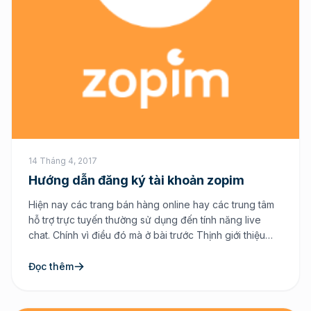
14 Tháng 4, 2017
Hướng dẫn đăng ký tài khoản zopim
Hiện nay các trang bán hàng online hay các trung tâm
hỗ trợ trực tuyến thường sử dụng đến tính năng live
chat. Chính vì điều đó mà ở bài trước Thịnh giới thiệu
qua với các bạn về zopim một sản phẩm đến từ quốc tế
có hỗ trợ tiếng Việt. Sử dụng Zopim Live […]
Đọc thêm