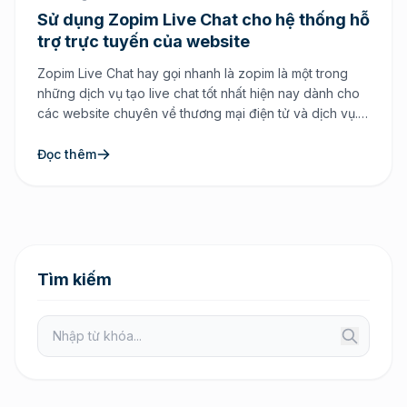
Sử dụng Zopim Live Chat cho hệ thống hỗ
trợ trực tuyến của website
Zopim Live Chat hay gọi nhanh là zopim là một trong
những dịch vụ tạo live chat tốt nhất hiện nay dành cho
các website chuyên về thương mại điện tử và dịch vụ.
Với Zopim Live Chat bạn hoàn toàn có thể chủ động
chát trực tiếp với khách hàng ngay trên website thông
Đọc thêm
[…]
Tìm kiếm