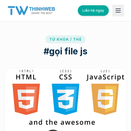
Liên hệ ngay
TỪ KHÓA / THẺ
#
gọi file js