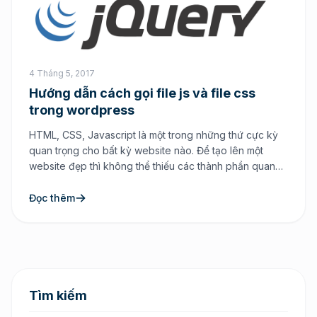
4 Tháng 5, 2017
Hướng dẫn cách gọi file js và file css
trong wordpress
HTML, CSS, Javascript là một trong những thứ cực kỳ
quan trọng cho bất kỳ website nào. Để tạo lên một
website đẹp thì không thể thiếu các thành phần quan
trọng đó để làm vẻ đẹp bên ngoài khi người dùng truy
cập tới website. Nếu như bạn đang sử dụng mã nguồn
Đọc thêm
mở […]
Tìm kiếm