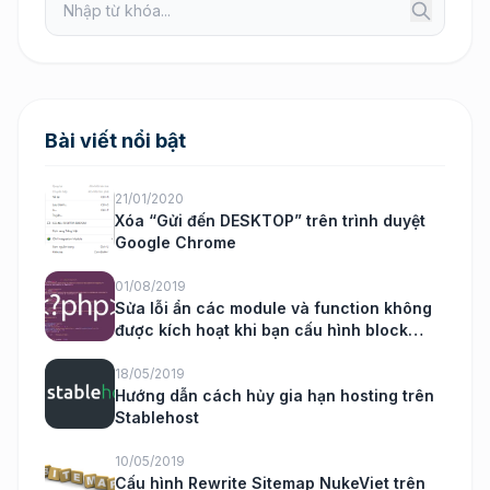
Bài viết nổi bật
21/01/2020
Xóa “Gửi đến DESKTOP” trên trình duyệt
Google Chrome
01/08/2019
Sửa lỗi ẩn các module và function không
được kích hoạt khi bạn cấu hình block
nukeviet
18/05/2019
Hướng dẫn cách hủy gia hạn hosting trên
Stablehost
10/05/2019
Cấu hình Rewrite Sitemap NukeViet trên