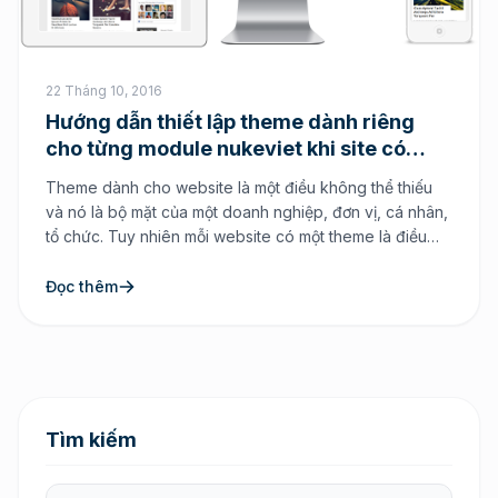
22 Tháng 10, 2016
Hướng dẫn thiết lập theme dành riêng
cho từng module nukeviet khi site có
nhiều theme
Theme dành cho website là một điều không thể thiếu
và nó là bộ mặt của một doanh nghiệp, đơn vị, cá nhân,
tổ chức. Tuy nhiên mỗi website có một theme là điều
không cần phải bàn cãi nhưng trong trường hợp một
website mà có từ 2 tới nhiều theme cùng sử dụng […]
Đọc thêm
Tìm kiếm