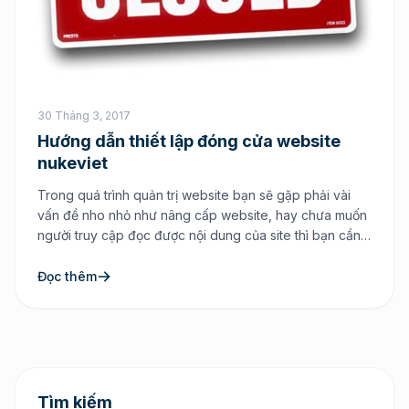
30 Tháng 3, 2017
Hướng dẫn thiết lập đóng cửa website
nukeviet
Trong quá trình quản trị website bạn sẽ gặp phải vài
vấn đề nho nhỏ như nâng cấp website, hay chưa muốn
người truy cập đọc được nội dung của site thì bạn cần
đến công việc đó là đóng cửa website tạm thời. Cũng
như bao mã nguồn khác thì đều có tính năng […]
Đọc thêm
Tìm kiếm