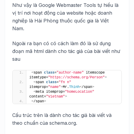
Như vậy là Google Webmaster Tools tự hiểu là
vị trí nơi hoạt động của website hoặc doanh
nghiệp là Hải Phòng thuộc quốc gia là Việt
Nam.
Ngoài ra bạn có có cách làm đó là sử dụng
đoạn mã html dành cho tác giả của bài viết như
sau
<
span 
class
=
"author-name"
 itemscope 
itemtype=
"https://schema.org/Person"
>
<
span 
class
=
"fn n"
itemprop=
"name"
>
Mr.
Thinh
<
/span
>
<
meta itemprop=
"homeLocation"
content=
"Vietnam"
>
<
/span
>
Cấu trúc trên là dành cho tác giả bài viết và
theo chuẩn của schema.org.