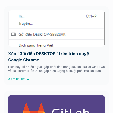
Xóa “Gửi đến DESKTOP” trên trình duyệt
Google Chrome
Hiện nay có nhiều người gặp phải tình trạng sau khi cài lại windows
và cài chrome lên thì sẽ gặp hiện tượng ở chuột phải mỗi khi bạn
lướt web bằng Google Chrome như hình sau Để khắc phục được
điều này thì ở bản Google Chrome mới nhất Google đã tích hợp
Xem chi tiết →
vào […]