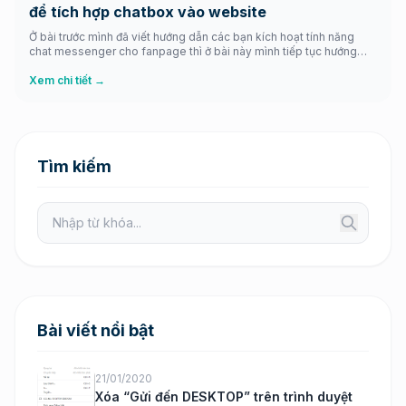
để tích hợp chatbox vào website
Ở bài trước mình đã viết hướng dẫn các bạn kích hoạt tính năng
chat messenger cho fanpage thì ở bài này mình tiếp tục hướng
dẫn các bạn tích hợp chat messenger của fanpage cho website
của bạn làm chatbox tăng độ tương tác. Xem thêm: Hướng dẫn
Xem chi tiết →
kích hoạt tính năng tin nhắn trên […]
Tìm kiếm
Bài viết nổi bật
21/01/2020
Xóa “Gửi đến DESKTOP” trên trình duyệt