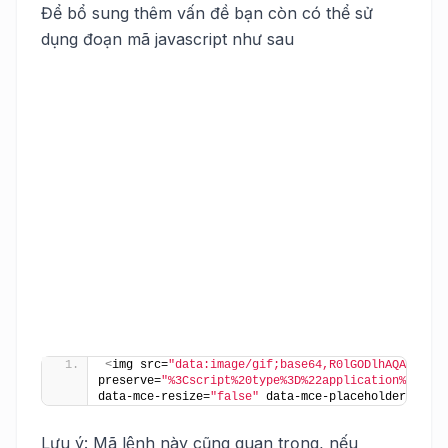
Để bổ sung thêm vấn đề bạn còn có thể sử
dụng đoạn mã javascript như sau
<
img src=
"data:image/gif;base64,R0lGODlhAQABAIAAA
preserve=
"%3Cscript%20type%3D%22application%2Fld%2
data-mce-resize=
"false"
 data-mce-placeholder=
"1"
c
Lưu ý: Mã lệnh này cũng quan trọng, nếu