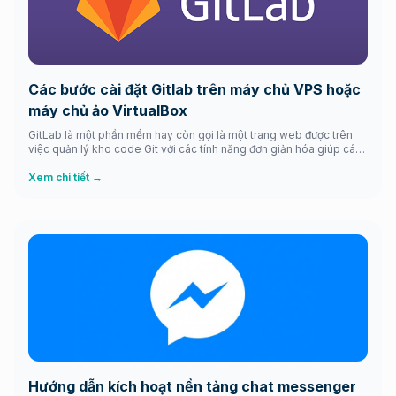
Các bước cài đặt Gitlab trên máy chủ VPS hoặc
máy chủ ảo VirtualBox
GitLab là một phần mềm hay còn gọi là một trang web được trên
việc quản lý kho code Git với các tính năng đơn giản hóa giúp các
đơn vị như: doanh nghiệp, cá nhân, tổ chức có thể lưu trữ code của
mình một cách nhanh mau và lẹ và có thể truy […]
Xem chi tiết →
Hướng dẫn kích hoạt nền tảng chat messenger