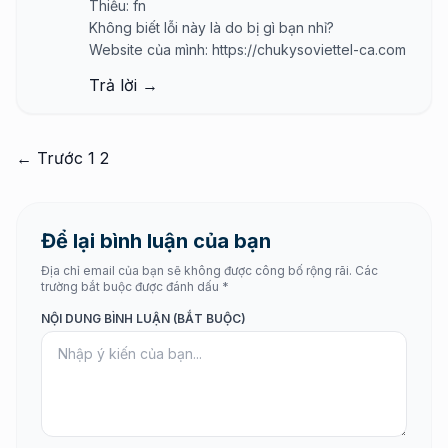
Thiếu: fn
Không biết lỗi này là do bị gì bạn nhỉ?
Website của mình:
https://chukysoviettel-ca.com
Trả lời →
Phân
← Trước
1
2
trang
bình
luận
Để lại bình luận của bạn
Địa chỉ email của bạn sẽ không được công bố rộng rãi. Các
trường bắt buộc được đánh dấu *
NỘI DUNG BÌNH LUẬN (BẮT BUỘC)