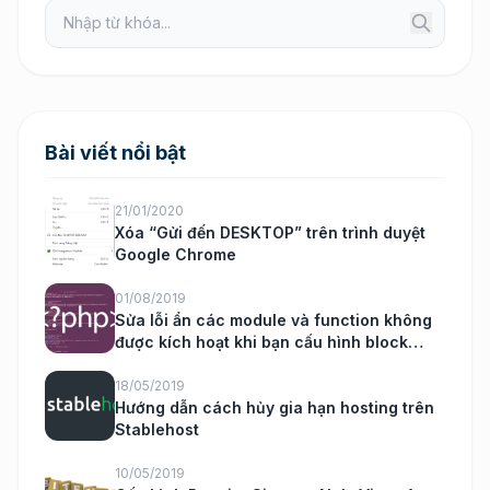
Bài viết nổi bật
21/01/2020
Xóa “Gửi đến DESKTOP” trên trình duyệt
Google Chrome
01/08/2019
Sửa lỗi ẩn các module và function không
được kích hoạt khi bạn cấu hình block
nukeviet
18/05/2019
Hướng dẫn cách hủy gia hạn hosting trên
Stablehost
10/05/2019