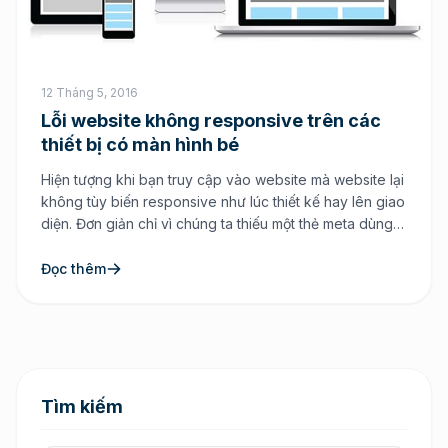
12 Tháng 5, 2016
Lỗi website không responsive trên các
thiết bị có màn hình bé
Hiện tượng khi bạn truy cập vào website mà website lại
không tùy biến responsive như lúc thiết kế hay lên giao
diện. Đơn giản chỉ vì chúng ta thiếu một thẻ meta dùng
để xác định xem site có tùy biến thích ứng với màn hình
hay không. Ví dụ như blog của mình […]
Đọc thêm
Tìm kiếm