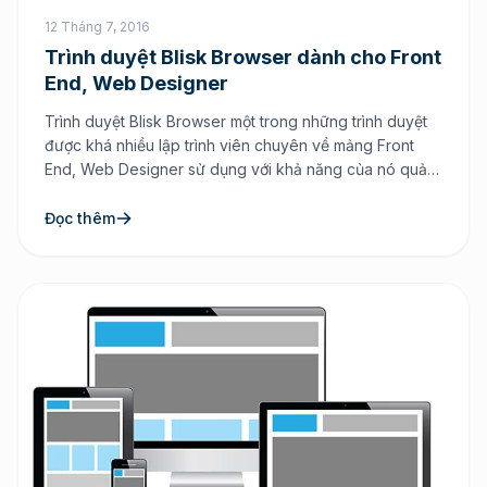
12 Tháng 7, 2016
Trình duyệt Blisk Browser dành cho Front
End, Web Designer
Trình duyệt Blisk Browser một trong những trình duyệt
được khá nhiều lập trình viên chuyên về mảng Front
End, Web Designer sử dụng với khả năng của nó quả
là hữu hiệu. Trình duyệt này chỉ tối ưu cho việc debug
các lỗi cũng như kiểm tra trải nghiệm người dùng và giải
Đọc thêm
lập luôn […]