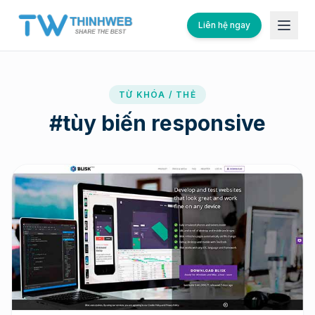
Liên hệ ngay
TỪ KHÓA / THẺ
#
tùy biến responsive