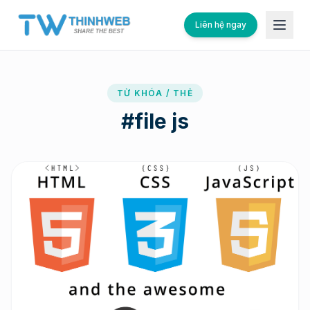
Liên hệ ngay
TỪ KHÓA / THẺ
#
file js