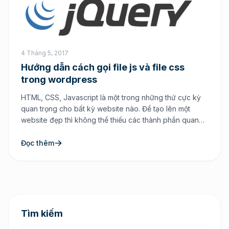
4 Tháng 5, 2017
Hướng dẫn cách gọi file js và file css
trong wordpress
HTML, CSS, Javascript là một trong những thứ cực kỳ
quan trọng cho bất kỳ website nào. Để tạo lên một
website đẹp thì không thể thiếu các thành phần quan
trọng đó để làm vẻ đẹp bên ngoài khi người dùng truy
cập tới website. Nếu như bạn đang sử dụng mã nguồn
Đọc thêm
mở […]
Tìm kiếm