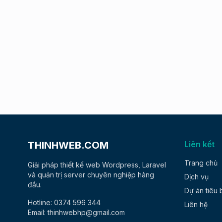
THINHWEB.COM
Liên kết
Trang chủ
Giải pháp thiết kế web Wordpress, Laravel
và quản trị server chuyên nghiệp hàng
Dịch vụ
đầu.
Dự án tiêu 
Hotline: 0374 596 344
Liên hệ
Email: thinhwebhp@gmail.com