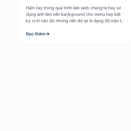
cho website
Hiện nay trong quá trình làm web chúng ta hay sử
dụng ảnh làm nền background cho menu hay bất
kỳ vị trí nào đó nhưng nền đó lại là dạng đổ màu từ
trên xuống từ trái sang để tăng độ đậm nhạt của
khối. Chính vì điều đó mà nó làm cho lượng […]
Đọc thêm