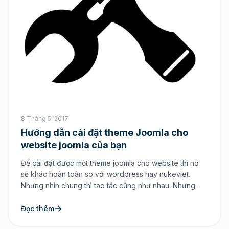
8 Tháng 5, 2017
Hướng dẫn cài đặt theme Joomla cho
website joomla của bạn
Để cài đặt được một theme joomla cho website thì nó
sẽ khác hoàn toàn so với wordpress hay nukeviet.
Nhưng nhìn chung thì tao tác cũng như nhau. Nhưng
trong Joomla khi bạn cài đặt thì plugins và theme cùng
một nơi cài đặt và hơn nữa nó còn một số tính năng cài
Đọc thêm
[…]