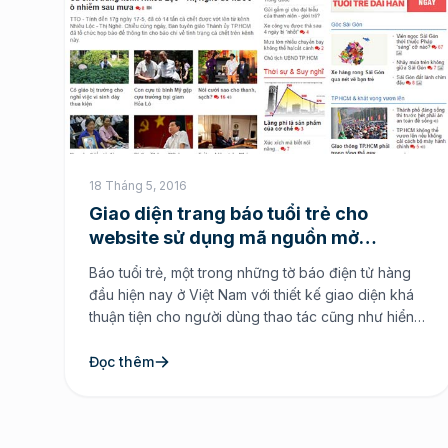
18 Tháng 5, 2016
Giao diện trang báo tuổi trẻ cho
website sử dụng mã nguồn mở
NukeViet
Báo tuổi trẻ, một trong những tờ báo điện tử hàng
đầu hiện nay ở Việt Nam với thiết kế giao diện khá
thuận tiện cho người dùng thao tác cũng như hiển
thị tốt trên các loại màn hình khác nhau như PC,
Laptop, máy tính bảng, điện thoại. Chính vì thiết kế
Đọc thêm
giao […]